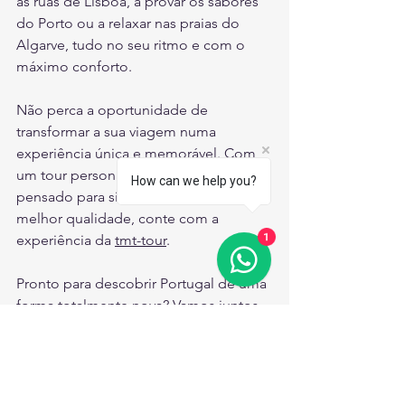
as ruas de Lisboa, a provar os sabores 
do Porto ou a relaxar nas praias do 
Algarve, tudo no seu ritmo e com o 
máximo conforto.
Não perca a oportunidade de 
transformar a sua viagem numa 
experiência única e memorável. Com 
um tour personalizado, cada detalhe é 
How can we help you?
pensado para si. E para garantir a 
melhor qualidade, conte com a 
1
experiência da 
tmt-tour
.
Pronto para descobrir Portugal de uma 
forma totalmente nova? Vamos juntos 
nessa aventura!