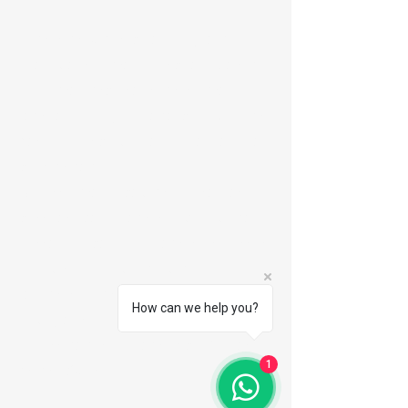
Somos movidos pela energia de
criar, transformar e inspirar. Mais do
que uma empresa, somos uma
família que ergue cada projeto com
base no respeito, na confiança e na
proximidade.
O nosso maior património são as
pessoas. Valorizamos o talento da
nossa equipa e colocamos os nossos
clientes no centro de tudo o que
fazemos, com um único objetivo:
How can we help you?
entregar soluções que superam
necessidades e criam experiências
1
memoráveis.