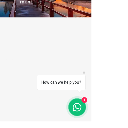
ment
TMT
Je suis un paragraphe. Ici, vous
pouvez ajouter votre texte. C'est
simple, cliquez simplement sur
"Modifier le texte" ou double-cliquez
sur moi pour modifier le contenu, la
police et bien plus encore.
How can we help you?
En savoir plus
Abonnez-vous à la
1
newsletter
Email