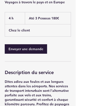
Voyages à travers le pays et en Europe
Até
3
4 h
4
Até 3 Pessoas 180€
Pessoas
180€
h
Chez le client
Envoyer une demande
Description du service
Dites adieu aux foules et aux longues
attentes dans les aéroports. Nos services
de transport interurbain sont l'alternative
parfaite aux vols et aux trains,
garantissant sécurité et confort à chaque
kilomètre parcouru. Profitez de paysages