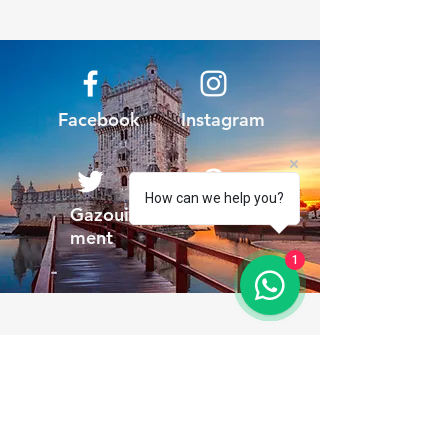
Facebook
Instagram
How can we help you?
Gazouille
Pinterest
ment
1
TMT
Je suis un paragraphe. Ici, vous
pouvez ajouter votre texte. C'est
simple, cliquez simplement sur