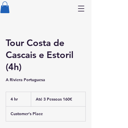
Tour Costa de
Cascais e Estoril
(4h)
A Riviera Portuguesa
Até
3
4 hr
4
Até 3 Pessoas 160€
Pessoas
160€
h
r
Customer's Place