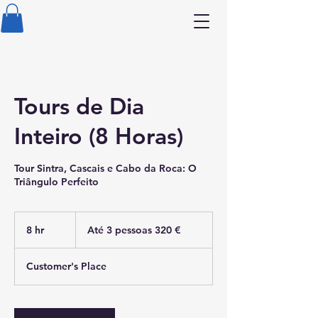
Tours de Dia
Inteiro (8 Horas)
Tour Sintra, Cascais e Cabo da Roca: O
Triângulo Perfeito
Até
3
8 hr
8
Até 3 pessoas 320 €
pessoas
320
h
€
r
Customer's Place