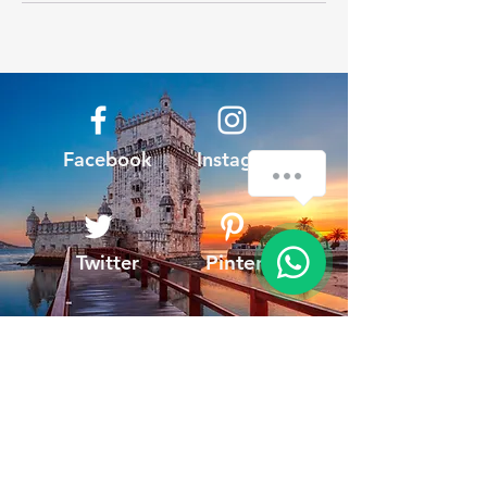
Facebook
Instagram
Twitter
Pinterest
TMT
I'm a paragraph. Here you can add
your own text. It's easy, just click
"Edit Text" or double click me to